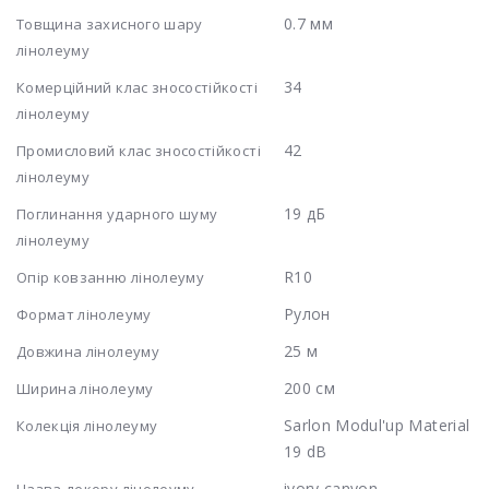
0.7 мм
Товщина захисного шару
лінолеуму
34
Комерційний клас зносостійкості
лінолеуму
42
Промисловий клас зносостійкості
лінолеуму
19 дБ
Поглинання ударного шуму
лінолеуму
R10
Опір ковзанню лінолеуму
Рулон
Формат лінолеуму
25 м
Довжина лінолеуму
200 см
Ширина лінолеуму
Sarlon Modul'up Material
Колекція лінолеуму
19 dB
ivory canyon
Назва декору лінолеуму