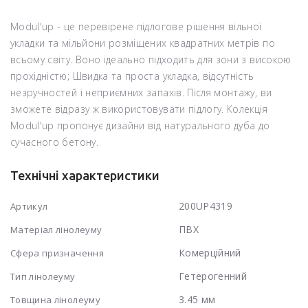
Modul'up - це перевірене підлогове рішення вільної
укладки та мільйони розміщених квадратних метрів по
всьому світу. Воно ідеально підходить для зони з високою
прохідністю; Швидка та проста укладка, відсутність
незручностей і неприємних запахів. Після монтажу, ви
зможете відразу ж використовувати підлогу. Колекція
Modul'up пропонує дизайни від натурального дуба до
сучасного бетону.
Технічні характеристики
200UP4319
Артикул
ПВХ
Матеріал лінолеуму
Комерційний
Сфера призначення
Гетерогенний
Тип лінолеуму
3.45 мм
Товщина лінолеуму