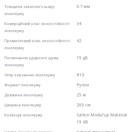
0.7 мм
Товщина захисного шару
лінолеуму
34
Комерційний клас зносостійкості
лінолеуму
42
Промисловий клас зносостійкості
лінолеуму
19 дБ
Поглинання ударного шуму
лінолеуму
R10
Опір ковзанню лінолеуму
Рулон
Формат лінолеуму
25 м
Довжина лінолеуму
200 см
Ширина лінолеуму
Sarlon Modul'up Material
Колекція лінолеуму
19 dB
natural grey canvas
Назва декору лінолеуму