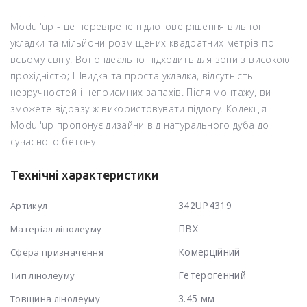
Modul'up - це перевірене підлогове рішення вільної
укладки та мільйони розміщених квадратних метрів по
всьому світу. Воно ідеально підходить для зони з високою
прохідністю; Швидка та проста укладка, відсутність
незручностей і неприємних запахів. Після монтажу, ви
зможете відразу ж використовувати підлогу. Колекція
Modul'up пропонує дизайни від натурального дуба до
сучасного бетону.
Технічні характеристики
342UP4319
Артикул
ПВХ
Матеріал лінолеуму
Комерційний
Сфера призначення
Гетерогенний
Тип лінолеуму
3.45 мм
Товщина лінолеуму