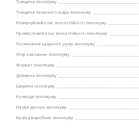
Товщина лінолеуму
Товщина захисного шару лінолеуму
Комерційний клас зносостійкості лінолеуму
Промисловий клас зносостійкості лінолеуму
Поглинання ударного шуму лінолеуму
Опір ковзанню лінолеуму
Формат лінолеуму
Довжина лінолеуму
Ширина лінолеуму
Колекція лінолеуму
Назва декору лінолеуму
Країна виробник лінолеуму