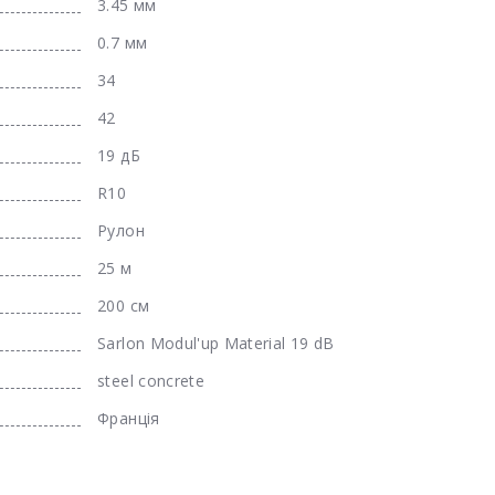
3.45 мм
0.7 мм
34
42
19 дБ
R10
Рулон
25 м
200 см
Sarlon Modul'up Material 19 dB
steel concrete
Франція