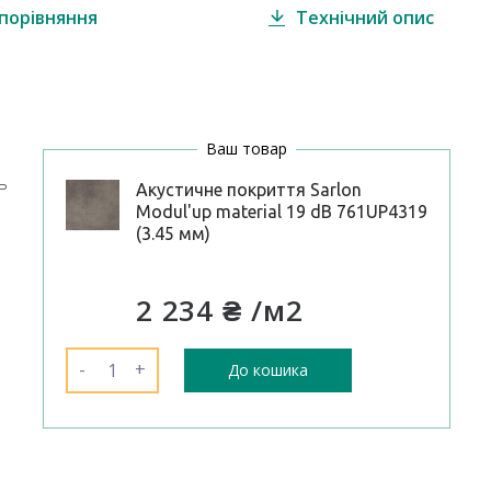
порівняння
Технічний опис
Ваш товар
ь
Акустичне покриття Sarlon
Modul'up material 19 dB 761UP4319
(3.45 мм)
2 234 ₴
/м2
-
+
До кошика