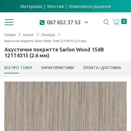
Матеріали | Монтаж | Комплексні рішення
Toggle navigation
0
067 652 37 53
Головна
Каталог
Лінолеум
Акустичне покриття Sarlon Wood 15dB 121T4315 (2.6 мм)
Акустичне покриття Sarlon Wood 15dB
121T4315 (2.6 мм)
ВСЕ ПРО ТОВАР
ХАРАКТЕРИСТИКИ
ОПЛАТА І ДОСТАВКА