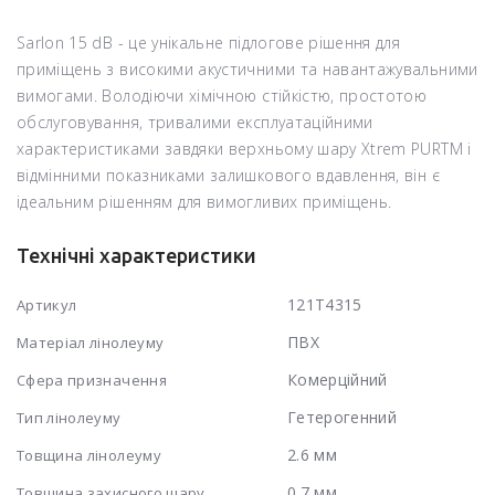
Sarlon 15 dB - це унікальне підлогове рішення для
приміщень з високими акустичними та навантажувальними
вимогами. Володіючи хімічною стійкістю, простотою
обслуговування, тривалими експлуатаційними
характеристиками завдяки верхньому шару Xtrem PURTM і
відмінними показниками залишкового вдавлення, він є
ідеальним рішенням для вимогливих приміщень.
Технічні характеристики
121T4315
Артикул
ПВХ
Матеріал лінолеуму
Комерційний
Сфера призначення
Гетерогенний
Тип лінолеуму
2.6 мм
Товщина лінолеуму
0.7 мм
Товщина захисного шару