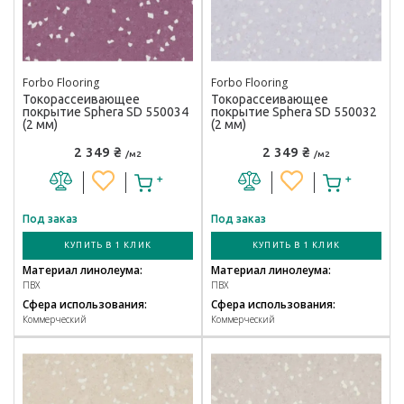
Forbo Flooring
Forbo Flooring
Токорассеивающее
Токорассеивающее
покрытие Sphera SD 550034
покрытие Sphera SD 550032
(2 мм)
(2 мм)
2 349 ₴
2 349 ₴
/м2
/м2
Под заказ
Под заказ
КУПИТЬ В 1 КЛИК
КУПИТЬ В 1 КЛИК
Материал линолеума:
Материал линолеума:
ПВХ
ПВХ
Сфера использования:
Сфера использования:
Коммерческий
Коммерческий