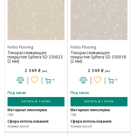
Forbo Flooring
Forbo Flooring
Токорассеивающее
Токорассеивающее
покрытие Sphera SD 550023
покрытие Sphera SD 550018
(2 мм)
(2 мм)
2 349 ₴
2 349 ₴
/м2
/м2
Под заказ
Под заказ
КУПИТЬ В 1 КЛИК
КУПИТЬ В 1 КЛИК
Материал линолеума:
Материал линолеума:
ПВХ
ПВХ
Сфера использования:
Сфера использования:
Коммерческий
Коммерческий