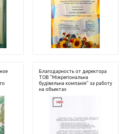
вное
Благодарность от директора
ТОВ "Міжрегіональна
го
будівельна компанія" за работу
на объектах