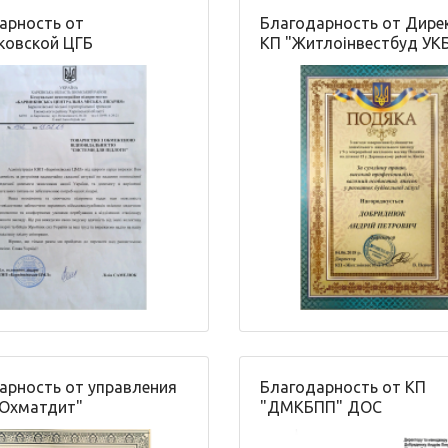
арность от
Благодарность от Дире
ковской ЦГБ
КП "Житлоінвестбуд УК
арность от управления
Благодарность от КП
Охматдит"
"ДМКБПП" ДОС