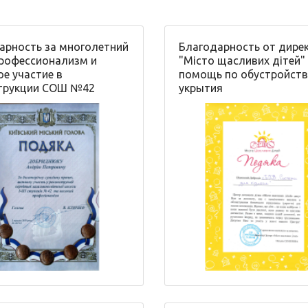
арность за многолетний
Благодарность от дире
профессионализм и
"Місто щасливих дітей"
ое участие в
помощь по обустройств
трукции СОШ №42
укрытия