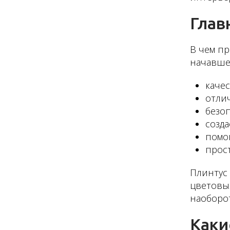
Глав
В чем пр
начавше
каче
отли
безоп
созда
помог
прост
Плинтус 
цветовых
наоборот
Каки