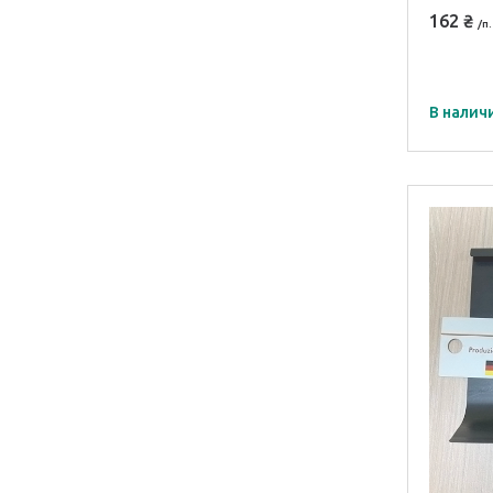
162 ₴
/п.
В налич
Модель
HK 100
Матери
профил
ПВХ