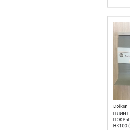
Модель
EL 3.5
Матери
профил
Алюмин
Döllken
ПЛИНТ
ПОКРЫТ
HK100 