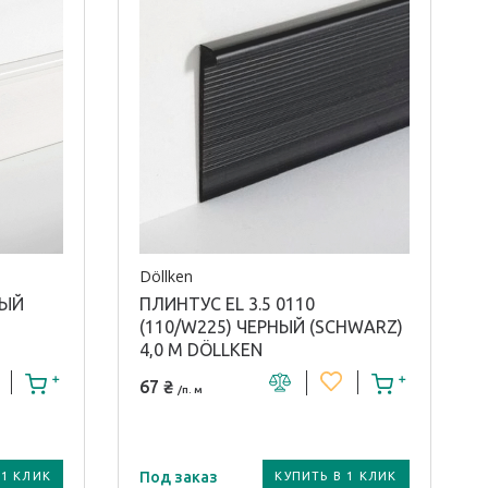
иля:
профиля:
Алюминий
Döllken
ЛЫЙ
ПЛИНТУС EL 3.5 0110
(110/W225) ЧЕРНЫЙ (SCHWARZ)
4,0 М DÖLLKEN
67 ₴
/п. м
Под заказ
 1 КЛИК
КУПИТЬ В 1 КЛИК