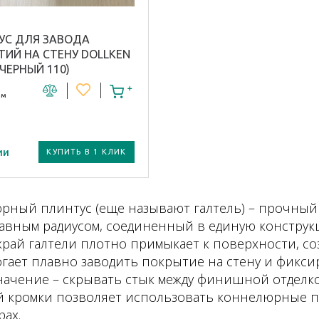
УС ДЛЯ ЗАВОДА
ИЙ НА СТЕНУ DOLLKEN
(ЧЕРНЫЙ 110)
 м
ии
КУПИТЬ В 1 КЛИК
 плинтуса:
рный плинтус (еще называют галтель) – прочный 
авным радиусом, соединенный в единую конструкц
ал плинтуса /
рай галтели плотно примыкает к поверхности, со
я:
гает плавно заводить покрытие на стену и фикси
начение – скрывать стык между финишной отделко
 кромки позволяет использовать коннелюрные п
ах.