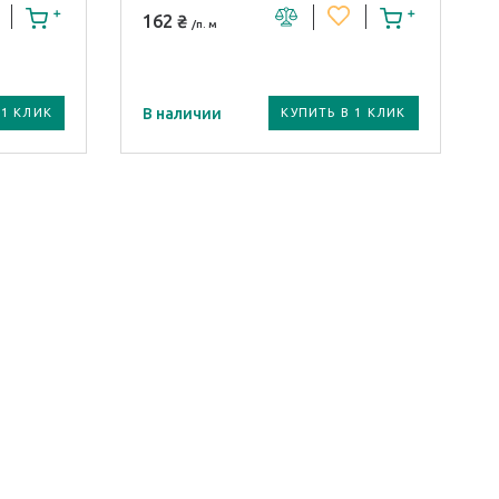
162 ₴
/п. м
В наличии
 1 КЛИК
КУПИТЬ В 1 КЛИК
Модель плинтуса:
HK 100
Материал плинтуса /
профиля:
ПВХ