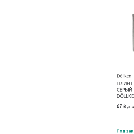
профил
ПВХ
Döllken
ПЛИНТУ
СЕРЫЙ (
DÖLLK
67 ₴
/п. м
Под зак