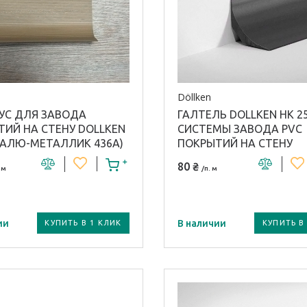
Döllken
УС ДЛЯ ЗАВОДА
ГАЛТЕЛЬ DOLLKEN HK 25
ИЙ НА СТЕНУ DOLLKEN
СИСТЕМЫ ЗАВОДА PVC
(АЛЮ-МЕТАЛЛИК 436А)
ПОКРЫТИЙ НА СТЕНУ
80 ₴
 м
/п. м
ии
В наличии
КУПИТЬ В 1 КЛИК
КУПИТЬ В
 плинтуса:
Материал плинтуса /
профиля:
ПВХ
ал плинтуса /