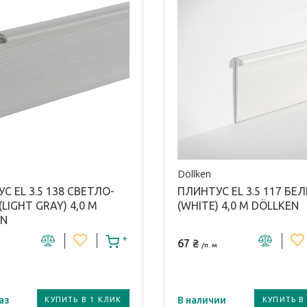
я:
Длина плинтуса / проф
25 м
Döllken
С EL 3.5 138 СВЕТЛО-
ПЛИНТУС EL 3.5 117 БЕ
LIGHT GRAY) 4,0 М
(WHITE) 4,0 М DÖLLKEN
EN
67 ₴
/п. м
аз
В наличии
КУПИТЬ В 1 КЛИК
КУПИТЬ В