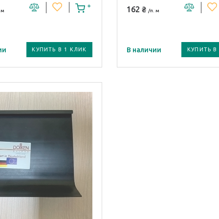
162 ₴
 м
/п. м
ии
В наличии
КУПИТЬ В 1 КЛИК
КУПИТЬ В
 плинтуса:
Модель плинтуса:
HK 100
ал плинтуса /
Материал плинтуса /
я:
профиля:
ПВХ