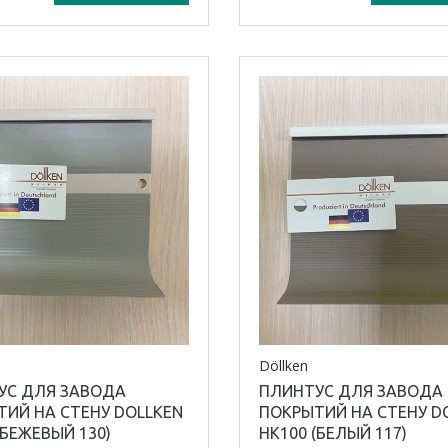
 плинтуса:
Модель плинтуса:
EL 3.5
ал плинтуса /
Материал плинтуса /
я:
профиля:
ий
ПВХ
Döllken
УС ДЛЯ ЗАВОДА
ПЛИНТУС ДЛЯ ЗАВОДА
ИЙ НА СТЕНУ DOLLKEN
ПОКРЫТИЙ НА СТЕНУ D
(БЕЖЕВЫЙ 130)
HK100 (БЕЛЫЙ 117)