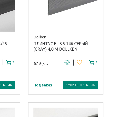
Döllken
/25
ПЛИНТУС EL 3.5 146 СЕРЫЙ
(GRAY) 4,0 М DÖLLKEN
67 ₴
/п. м
Под заказ
 1 КЛИК
КУПИТЬ В 1 КЛИК
Модель плинтуса:
EL 3.5
Материал плинтуса /