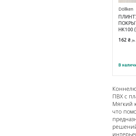
Döllken
ПЛИНТ
ПОКРЫТ
HK100 
162 ₴
/п.
В налич
Модель
HK 100
Коннелю
ПВХ с пл
Матери
Мягкий к
профил
что помо
ПВХ
предназ
решений
интерьер