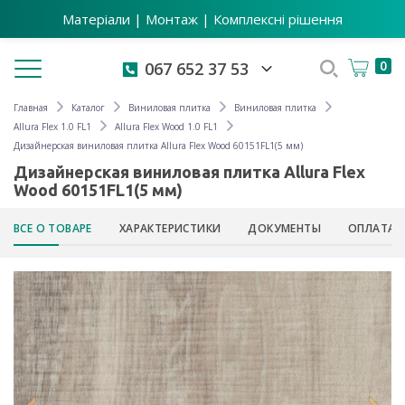
Матеріали | Монтаж | Комплексні рішення
Toggle navigation
0
067 652 37 53
Главная
Каталог
Виниловая плитка
Виниловая плитка
Allura Flex 1.0 FL1
Allura Flex Wood 1.0 FL1
Дизайнерская виниловая плитка Allura Flex Wood 60151FL1(5 мм)
Дизайнерская виниловая плитка Allura Flex
Wood 60151FL1(5 мм)
ВСЕ О ТОВАРЕ
ХАРАКТЕРИСТИКИ
ДОКУМЕНТЫ
ОПЛАТА 