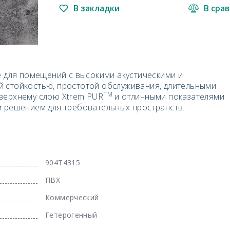
В закладки
В сра
е для помещений с высокими акустическими и
 стойкостью, простотой обслуживания, длительными
TM
верхнему слою Xtrem PUR
и отличными показателями
м решением для требовательных пространств.
904T4315
ПВХ
Коммерческий
Гетерогенный