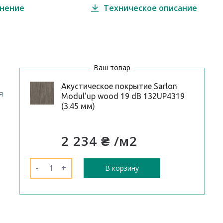
внение
Техническое описание
Ваш товар
Акустическое покрытие Sarlon
я
Modul'up wood 19 dB 132UP4319
(3.45 мм)
2 234 ₴
/м2
-
+
В корзину