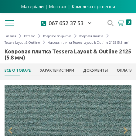
Матеріали | Монтаж | Комплексні рішення
Toggle navigation
0
067 652 37 53
Главная
Каталог
Ковровое покрытие
Ковровая плитка
Tessera Layout & Outline
Ковровая плитка Tessera Layout & Outline 2125 (5.8 мм)
Ковровая плитка Tessera Layout & Outline 2125
(5.8 мм)
ВСЕ О ТОВАРЕ
ХАРАКТЕРИСТИКИ
ДОКУМЕНТЫ
ОПЛАТА 