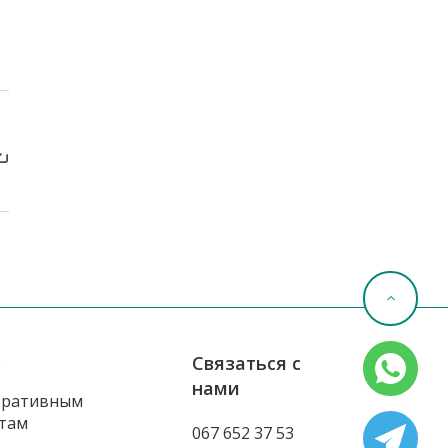
о
Связаться с
нами
оративным
там
067 652 37 53