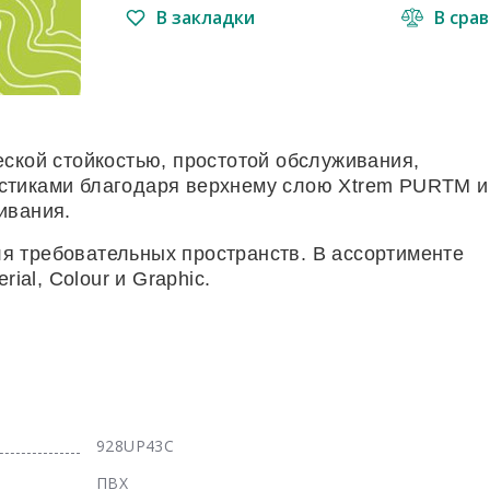
В закладки
В сра
ской стойкостью, простотой обслуживания,
стиками благодаря верхнему слою Xtrem PURTM и
ивания.
 требовательных пространств. В ассортименте
ial, Colour и Graphic.
928UP43C
ПВХ