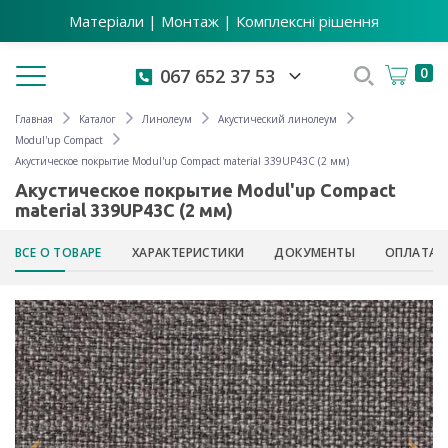
Матеріали | Монтаж | Комплексні рішення
Toggle navigation
0
067 652 37 53
Главная
Каталог
Линолеум
Акустический линолеум
Modul'up Compact
Акустическое покрытие Modul'up Compact material 339UP43C (2 мм)
Акустическое покрытие Modul'up Compact
material 339UP43C (2 мм)
ВСЕ О ТОВАРЕ
ХАРАКТЕРИСТИКИ
ДОКУМЕНТЫ
ОПЛАТА 