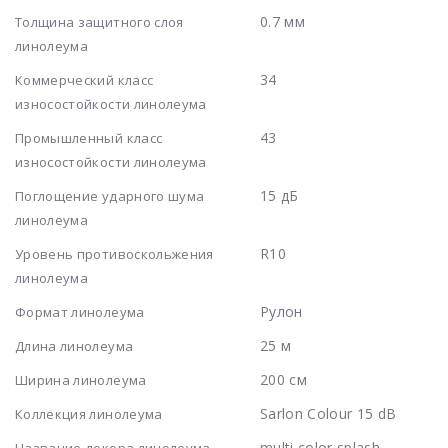
0.7 мм
Толщина защитного слоя
линолеума
34
Коммерческий класс
износостойкости линолеума
43
Промышленный класс
износостойкости линолеума
15 дБ
Поглощение ударного шума
линолеума
R10
Уровень противоскольжения
линолеума
Рулон
Формат линолеума
25 м
Длина линолеума
200 см
Ширина линолеума
Sarlon Colour 15 dB
Коллекция линолеума
multi color splash
Название декора линолеума