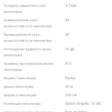
0.7 мм
Толщина защитного слоя
линолеума
34
Коммерческий класс
износостойкости линолеума
43
Промышленный класс
износостойкости линолеума
15 дБ
Поглощение ударного шума
линолеума
R10
Уровень противоскольжения
линолеума
Рулон
Формат линолеума
25 м
Длина линолеума
200 см
Ширина линолеума
Sarlon Graphic 15 dB
Коллекция линолеума
blue graphito
Название декора линолеума