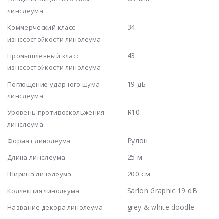
линолеума
34
Коммерческий класс
износостойкости линолеума
43
Промышленный класс
износостойкости линолеума
19 дБ
Поглощение ударного шума
линолеума
R10
Уровень противоскольжения
линолеума
Рулон
Формат линолеума
25 м
Длина линолеума
200 см
Ширина линолеума
Sarlon Graphic 19 dB
Коллекция линолеума
grey & white doodle
Название декора линолеума