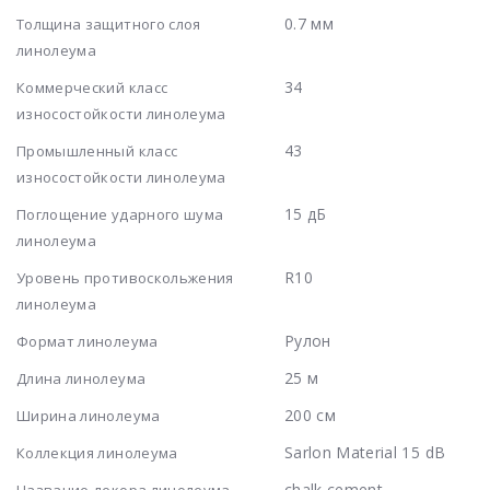
0.7 мм
Толщина защитного слоя
линолеума
34
Коммерческий класс
износостойкости линолеума
43
Промышленный класс
износостойкости линолеума
15 дБ
Поглощение ударного шума
линолеума
R10
Уровень противоскольжения
линолеума
Рулон
Формат линолеума
25 м
Длина линолеума
200 см
Ширина линолеума
Sarlon Material 15 dB
Коллекция линолеума
chalk cement
Название декора линолеума