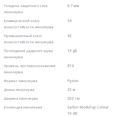
0.7 мм
Толщина защитного слоя
линолеума
34
Коммерческий класс
износостойкости линолеума
42
Промышленный класс
износостойкости линолеума
19 дБ
Поглощение ударного шума
линолеума
R10
Уровень противоскольжения
линолеума
Рулон
Формат линолеума
25 м
Длина линолеума
200 см
Ширина линолеума
Sarlon Modul'up Colour
Коллекция линолеума
19 dB