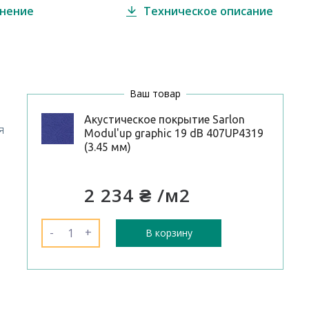
внение
Техническое описание
Ваш товар
Акустическое покрытие Sarlon
я
Modul'up graphic 19 dB 407UP4319
(3.45 мм)
2 234 ₴
/м2
-
+
В корзину