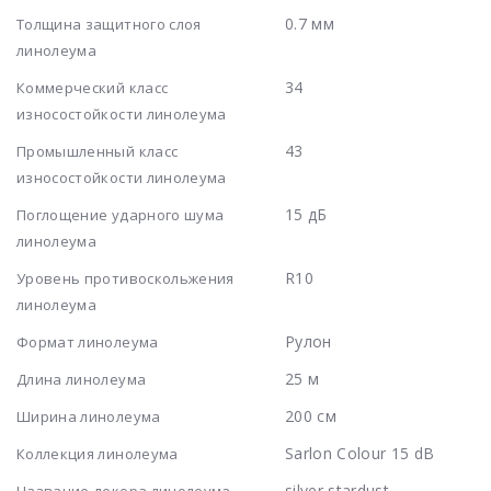
0.7 мм
Толщина защитного слоя
линолеума
34
Коммерческий класс
износостойкости линолеума
43
Промышленный класс
износостойкости линолеума
15 дБ
Поглощение ударного шума
линолеума
R10
Уровень противоскольжения
линолеума
Рулон
Формат линолеума
25 м
Длина линолеума
200 см
Ширина линолеума
Sarlon Colour 15 dB
Коллекция линолеума
silver stardust
Название декора линолеума