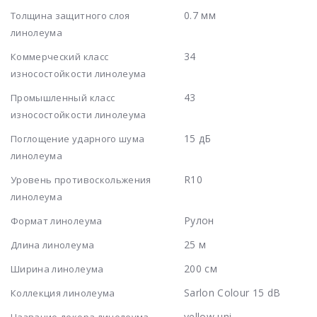
0.7 мм
Толщина защитного слоя
линолеума
34
Коммерческий класс
износостойкости линолеума
43
Промышленный класс
износостойкости линолеума
15 дБ
Поглощение ударного шума
линолеума
R10
Уровень противоскольжения
линолеума
Рулон
Формат линолеума
25 м
Длина линолеума
200 см
Ширина линолеума
Sarlon Colour 15 dB
Коллекция линолеума
yellow uni
Название декора линолеума