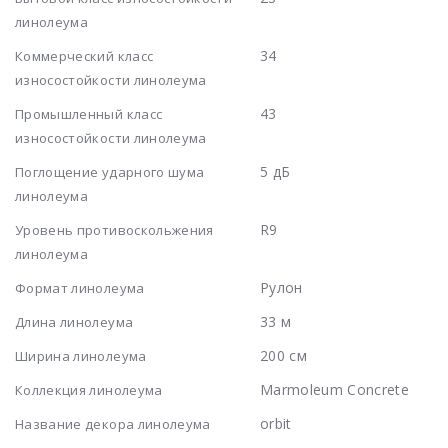
линолеума
34
Коммерческий класс
износостойкости линолеума
43
Промышленный класс
износостойкости линолеума
5 дБ
Поглощение ударного шума
линолеума
R9
Уровень противоскольжения
линолеума
Рулон
Формат линолеума
33 м
Длина линолеума
200 см
Ширина линолеума
Marmoleum Concrete
Коллекция линолеума
orbit
Название декора линолеума