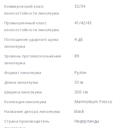
32/34
Коммерческий класс
износостойкости линолеума
41/42/43
Промышленный класс
износостойкости линолеума
4 дБ
Поглощение ударного шума
линолеума
R9
Уровень противоскольжения
линолеума
Рулон
Формат линолеума
33 м
Длина линолеума
200 см
Ширина линолеума
Marmoleum Fresco
Коллекция линолеума
black
Название декора линолеума
Нидерланды
Страна производитель
линолеума