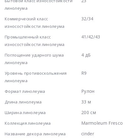
23
Бытовой класс износостойкости
линолеума
32/34
Коммерческий класс
износостойкости линолеума
41/42/43
Промышленный класс
износостойкости линолеума
4 дБ
Поглощение ударного шума
линолеума
R9
Уровень противоскольжения
линолеума
Рулон
Формат линолеума
33 м
Длина линолеума
200 см
Ширина линолеума
Marmoleum Fresco
Коллекция линолеума
cinder
Название декора линолеума