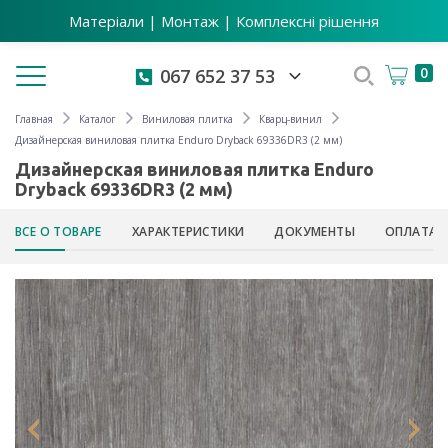
Матеріали | Монтаж | Комплексні рішення
Toggle navigation
0
067 652 37 53
Главная
Каталог
Виниловая плитка
Кварц-винил
Дизайнерская виниловая плитка Enduro Dryback 69336DR3 (2 мм)
Дизайнерская виниловая плитка Enduro
Dryback 69336DR3 (2 мм)
ВСЕ О ТОВАРЕ
ХАРАКТЕРИСТИКИ
ДОКУМЕНТЫ
ОПЛАТА 