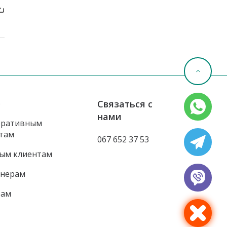
о
Связаться с
нами
оративным
там
067 652 37 53
ым клиентам
йнерам
рам