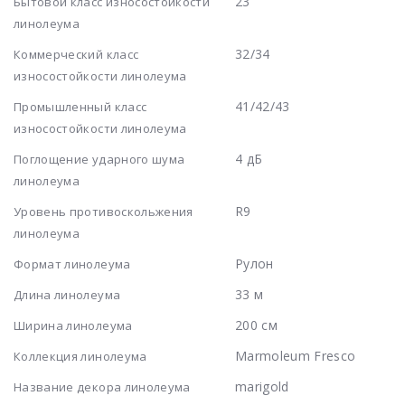
23
Бытовой класс износостойкости
линолеума
32/34
Коммерческий класс
износостойкости линолеума
41/42/43
Промышленный класс
износостойкости линолеума
4 дБ
Поглощение ударного шума
линолеума
R9
Уровень противоскольжения
линолеума
Рулон
Формат линолеума
33 м
Длина линолеума
200 см
Ширина линолеума
Marmoleum Fresco
Коллекция линолеума
marigold
Название декора линолеума