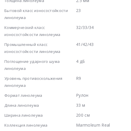
2.5 мм
Толщина линолеума
23
Бытовой класс износостойкости
линолеума
32/33/34
Коммерческий класс
износостойкости линолеума
41/42/43
Промышленный класс
износостойкости линолеума
4 дБ
Поглощение ударного шума
линолеума
R9
Уровень противоскольжения
линолеума
Рулон
Формат линолеума
33 м
Длина линолеума
200 см
Ширина линолеума
Marmoleum Real
Коллекция линолеума