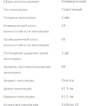
Коммерческий
Сфера использования
Гомогенный
Тип линолеума
2 мм
Толщина линолеума
34
Коммерческий класс
износостойкости линолеума
43
Промышленный класс
износостойкости линолеума
2 дБ
Поглощение ударного шума
линолеума
R9
Уровень противоскольжения
линолеума
Плитка
Формат линолеума
61.5 см
Длина линолеума
61.5 см
Ширина линолеума
Colorex EC
Коллекция линолеума