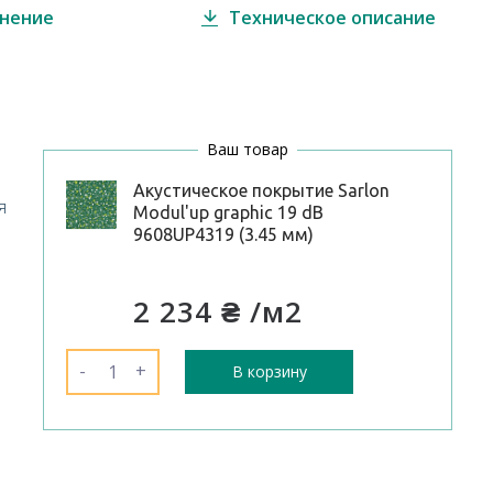
внение
Техническое описание
Ваш товар
Акустическое покрытие Sarlon
я
Modul'up graphic 19 dB
9608UP4319 (3.45 мм)
2 234 ₴
/м2
-
+
В корзину